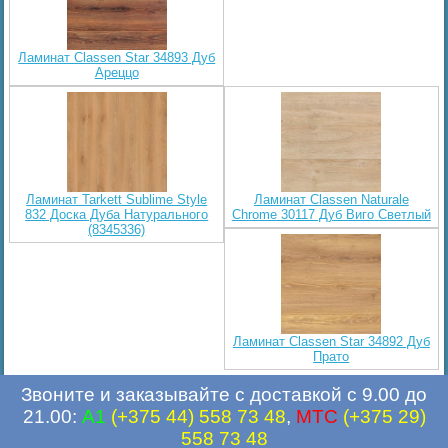
Ламинат Classen Star 34893 Дуб
Ареццо
Ламинат Tarkett Sublime Style
Ламинат Classen Naturale
832 Доска Дуба Натурального
Chrome 30117 Дуб Виго Светлый
(8345336)
Ламинат Classen Star 34892 Дуб
Прато
Звоните и заказывайте с доставкой с 9.00 до
21.00:
A1
(+375 44) 558 73 48
,
MTC
(+375 29)
558 73 48