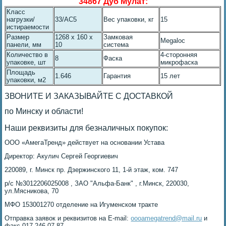
34867 Дуб Мулат:
Класс
нагрузки/
33/AC5
Вес упаковки, кг
15
истираемости
Размер
1268 x 160 x
Замковая
Megaloc
панели, мм
10
система
Количество в
4-сторонняя
8
Фаска
упаковке, шт
микрофаска
Площадь
1.646
Гарантия
15 лет
упаковки, м2
ЗВОНИТЕ И ЗАКАЗЫВАЙТЕ С ДОСТАВКОЙ
по Минску и области!
Наши реквизиты для безналичных покупок:
ОOO «АмегаТренд» действует на основании Устава
Директор: Акулич Сергей Георгиевич
220089, г. Минск пр. Дзержинского 11, 1-й этаж, ком. 747
р/с №3012206025008 , ЗАО "Альфа-Банк" , г.Минск, 220030,
ул.Мясникова, 70
МФО 153001270 отделение на Игуменском тракте
Отправка заявок и реквизитов на E-mail:
oooamegatrend@mail.ru
и
факс 017 246-07-87