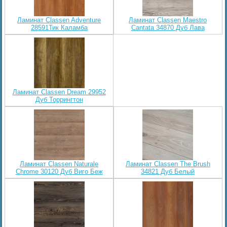
Ламинат Classen Adventure
Ламинат Classen Maestro
28591Тик Каламба
Cantata 34870 Дуб Лава
Ламинат Classen Dream 29952
Дуб Торрингтон
Ламинат Classen Naturale
Ламинат Classen The Brush
Chrome 30120 Дуб Виго Беж
34821 Дуб Белый