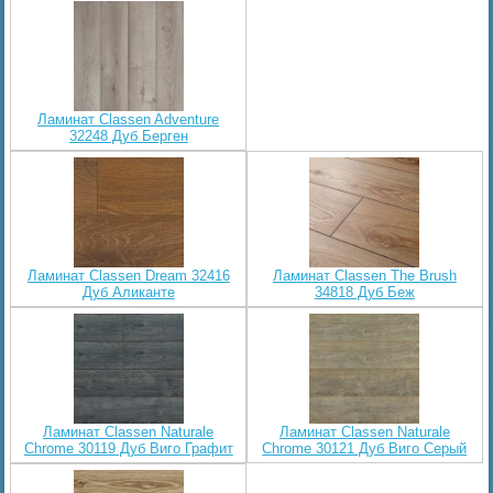
Ламинат Classen Adventure
32248 Дуб Берген
Ламинат Classen Dream 32416
Ламинат Classen The Brush
Дуб Аликанте
34818 Дуб Беж
Ламинат Classen Naturale
Ламинат Classen Naturale
Chrome 30119 Дуб Виго Графит
Chrome 30121 Дуб Виго Серый