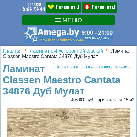
044/029
Позвонить!
Позвонить!
558-73-48
Главная
Ламинат с 4-хсторонней фаской
Ламинат
Classen Maestro Cantata 34876 Дуб Мулат
Ламинат
Вернуться к: Главная страница магазина
Classen Maestro Cantata
34876 Дуб Мулат
408 000 руб. - при заказе от 15 м2