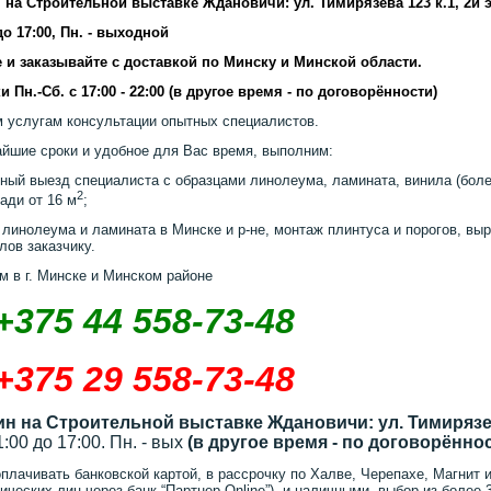
 на Строительной выставке Ждановичи: ул. Тимирязева 123 к.1, 2й 
 до 17:00, Пн. - выходной
 и заказывайте с доставкой по Минску и Минской области.
и Пн.-Сб. с 17:00 - 22:00 (в другое время - по договорённости)
 услугам консультации опытных специалистов.
айшие сроки и удобное для Вас время, выполним:
ный выезд специалиста с образцами линолеума, ламината, винила (более
2
ади от 16 м
;
 линолеума и ламината в Минске и р-не, монтаж плинтуса и порогов, выр
лов заказчику.
м в г. Минске и Минском районе
+375 44 558-73-48
+375 29 558-73-48
ин на Строительной выставке Ждановичи: ул. Тимирязев
11:00 до 17:00. Пн. - вых
(в другое время - по договорённо
плачивать банковской картой, в рассрочку по Халве, Черепахе, Магнит и
ических лиц через банк “Партнер Online”), и наличными, выбор из более 