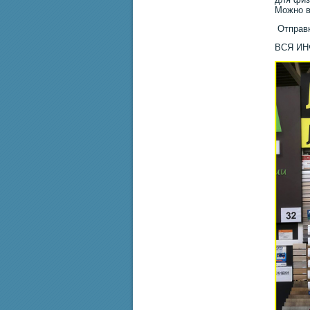
Можно в
Отправк
ВСЯ И