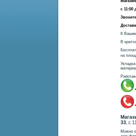
Магазин
с 11:00
Звоните
Доставк
К Вашим
В кратч
Бесплат
на площ
Укладка
материа
Работае
Магаз
33
, с 
Можно о
для физ