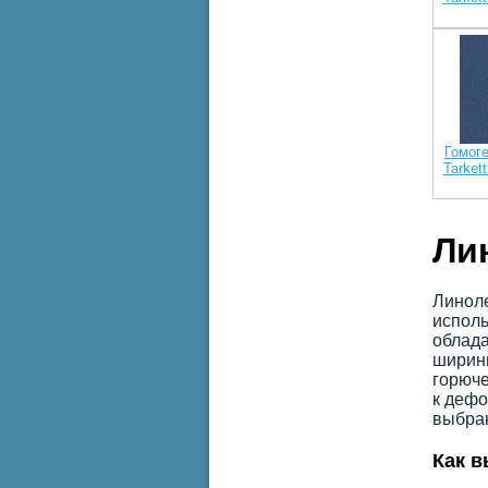
Гомог
Tarket
Ли
Линоле
исполь
облада
ширины
горюче
к дефо
выбран
Как в