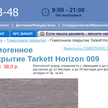
талог
|
Доставка/Укладка пола
|
Сотрудничество/Вакансии
SPC ВИНИЛ
НАТ
ая
Гомогенное покрытие
Гомогенное покрытие Tarkett Ho
могенное
Вернуться к: ГОМОГЕННО
рытие Tarkett Horizon 009
:
38,0 p.
Бесплатно! выезд специалиста с образцами и дос
рассрочка до 12 месяцев, и до 24 месяцев для физ
укладка от 5р. за м2