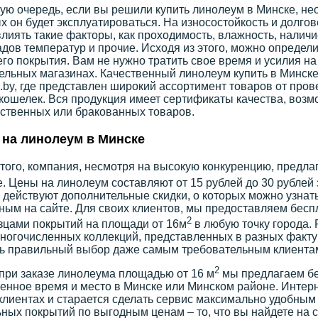
ую очередь, если вы решили купить линолеум в Минске, не
х он будет эксплуатироваться. На износостойкость и долго
влиять такие факторы, как проходимость, влажность, налич
дов температур и прочие. Исходя из этого, можно определи
го покрытия. Вам не нужно тратить свое время и усилия на
ельных магазинах. Качественный линолеум купить в Минске
by, где представлен широкий ассортимент товаров от про
 кошелек. Вся продукция имеет сертификаты качества, воз
ственных или бракованных товаров.
на линолеум в Минске
того, компания, несмотря на высокую конкуренцию, предла
. Цены на линолеум составляют от 15 рублей до 30 рублей 
 действуют дополнительные скидки, о которых можно узнат
ным на сайте. Для своих клиентов, мы предоставляем бес
2
зцами покрытий на площади от 16м
в любую точку города.
ногочисленных коллекций, представленных в разных фактур
ь правильный выбор даже самым требовательным клиента
2
при заказе линолеума площадью от 16 м
мы предлагаем бе
енное время и место в Минске или Минском районе. Интерн
клиентах и старается сделать сервис максимально удобным
ных покрытий по выгодным ценам – то, что вы найдете на с