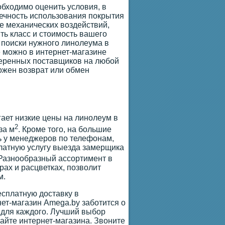
обходимо оценить условия, в
вечность использования покрытия
ие механических воздействий,
ть класс и стоимость вашего
 поиски нужного линолеума в
 можно в интернет-магазине
веренных поставщиков на любой
можен возврат или обмен
гает низкие цены на линолеум в
2
за м
. Кроме того, на большие
ь у менеджеров по телефонам,
платную услугу выезда замерщика
 Разнообразный ассортимент в
ах и расцветках, позволит
м.
сплатную доставку в
ет-магазин Amega.by заботится о
 для каждого. Лучший выбор
айте интернет-магазина. Звоните