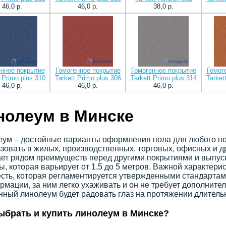
46,0 p.
46,0 p.
38,0 p.
енное покрытие
Гомогенное покрытие
Гомогенное покрытие
Гомог
t Primo plus 310
Tarkett Primo plus 306
Tarkett Primo plus 314
Tarket
46,0 p.
46,0 p.
46,0 p.
нолеум в Минске
ум – достойные варианты оформления пола для любого по
зовать в жилых, производственных, торговых, офисных и 
ет рядом преимуществ перед другими покрытиями и выпуск
, которая варьирует от 1.5 до 5 метров. Важной характери
сть, которая регламентируется утвержденными стандартам
рмации, за ним легко ухаживать и он не требует дополните
ный линолеум будет радовать глаз на протяжении длитель
ыбрать и купить линолеум в Минске?