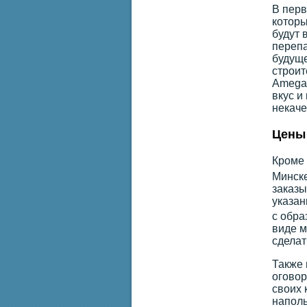
В перв
которы
будут 
перепа
будуще
строит
Amega.
вкус и
некаче
Цены 
Кроме 
Минске
заказы
указан
с обра
виде м
сделат
Также 
оговор
своих 
наполь