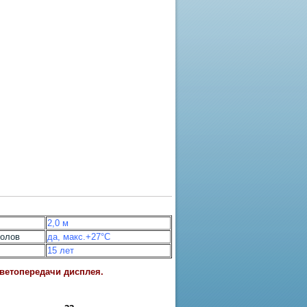
2,0 м
полов
да, макс.+27°С
15 лет
цветопередачи дисплея.