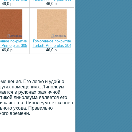
46,0 p.
46,0 p.
енное покрытие
Гомогенное покрытие
t Primo plus 305
Tarkett Primo plus 304
46,0 p.
46,0 p.
мещения. Его легко и удобно
других помещениях. Линолеум
ается в рулонах различной
стикой линолеума является его
и качества. Линолеум не склонен
льного ухода. Правильно
ного времени.