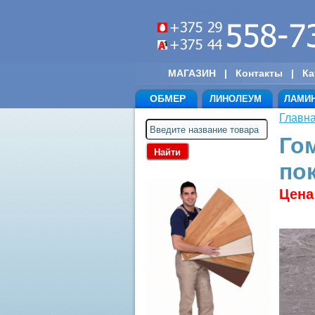
МАГАЗИН
|
Контакты
|
Ка
ОБМЕР
ЛИНОЛЕУМ
ЛАМИ
Главн
Го
пок
Цена