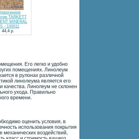
терогенное
ытие TARKETT
ENT MINERAL
S - 100011
44,4 p.
мещения. Его легко и удобно
других помещениях. Линолеум
ается в рулонах различной
стикой линолеума является его
и качества. Линолеум не склонен
льного ухода. Правильно
ного времени.
обходимо оценить условия, в
вечность использования покрытия
ие механических воздействий,
ть класс и стоимость вашего