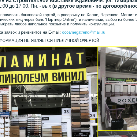
ин на Строительной выставке Ждановичи: ул. Тимирязев
11:00 до 17:00. Пн. - вых
(в другое время - по договорённо
плачивать банковской картой, в рассрочку по Халве, Черепахе, Магнит и
ических лиц через банк “Партнер Online”), и наличными, выбор из более 
ыбрать любое напольное покрытие и получить консультации.
а заявок и реквизитов на E-mail:
oooamegatrend@mail.ru
НФОРМАЦИЯ НЕ ЯВЛЯЕТСЯ ПУБЛИЧНОЙ ОФЕРТОЙ