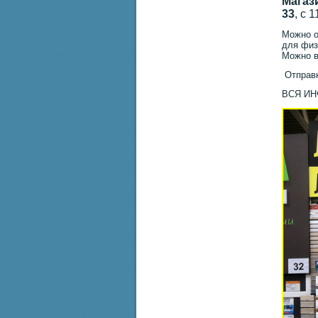
Магаз
33
, с 
Можно о
для физ
Можно в
Отправк
ВСЯ И