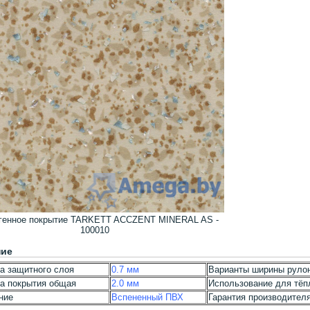
огенное покрытие TARKETT ACCZENT MINERAL AS -
100010
ние
а защитного слоя
0.7 мм
Варианты ширины руло
а покрытия общая
2.0 мм
Использование для тёп
ние
Вспененный ПВХ
Гарантия производител