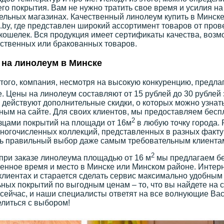
го покрытия. Вам не нужно тратить свое время и усилия на
ельных магазинах. Качественный линолеум купить в Минске
by, где представлен широкий ассортимент товаров от про
 кошелек. Вся продукция имеет сертификаты качества, воз
ственных или бракованных товаров.
на линолеум в Минске
того, компания, несмотря на высокую конкуренцию, предла
. Цены на линолеум составляют от 15 рублей до 30 рублей 
 действуют дополнительные скидки, о которых можно узнат
ным на сайте. Для своих клиентов, мы предоставляем бес
2
зцами покрытий на площади от 16м
в любую точку города.
ногочисленных коллекций, представленных в разных фактур
ь правильный выбор даже самым требовательным клиента
2
при заказе линолеума площадью от 16 м
мы предлагаем бе
енное время и место в Минске или Минском районе. Интерн
клиентах и старается сделать сервис максимально удобным
ных покрытий по выгодным ценам – то, что вы найдете на с
сейчас, и наши специалисты ответят на все волнующие Вас
литься с выбором!