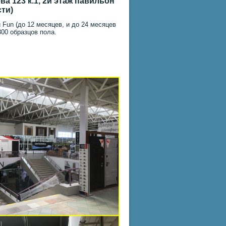
а 123 к.1, 2й этаж павильон
сти)
 Fun (до 12 месяцев, и до 24 месяцев
300 образцов пола.