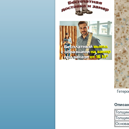
Гетер
Описа
Толщин
Толщин
Основа