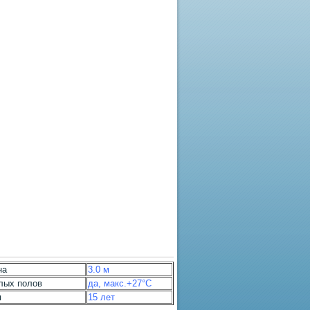
на
3.0 м
лых полов
да, макс.+27°С
я
15 лет