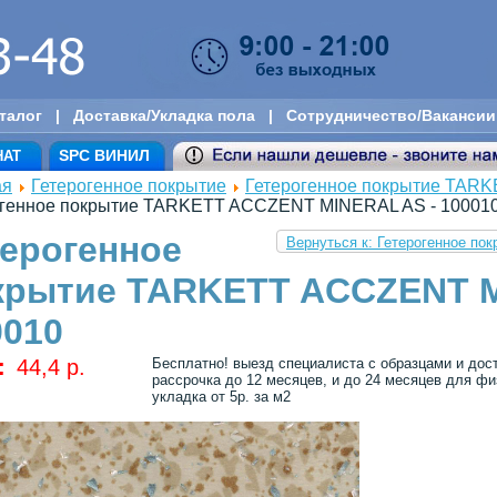
талог
|
Доставка/Укладка пола
|
Сотрудничество/Вакансии
SPC ВИНИЛ
НАТ
ая
Гетерогенное покрытие
Гетерогенное покрытие TAR
огенное покрытие TARKETT ACCZENT MINERAL AS - 10001
терогенное
Вернуться к: Гетерогенное 
крытие TARKETT ACCZENT M
0010
:
44,4 p.
Бесплатно! выезд специалиста с образцами и дос
рассрочка до 12 месяцев, и до 24 месяцев для физ
укладка от 5р. за м2