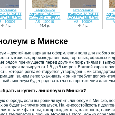
терогенное
Гетерогенное
Гетерогенное
Ге
ытие TARKETT
покрытие TARKETT
покрытие TARKETT
покр
ENT MINERAL
ACCZENT MINERAL
ACCZENT MINERAL
ACCZ
S - 100007
AS - 100010
AS - 100003
A
44,4 p.
44,4 p.
44,4 p.
нолеум в Минске
ум – достойные варианты оформления пола для любого по
зовать в жилых, производственных, торговых, офисных и 
ет рядом преимуществ перед другими покрытиями и выпуск
, которая варьирует от 1.5 до 5 метров. Важной характери
сть, которая регламентируется утвержденными стандартам
рмации, за ним легко ухаживать и он не требует дополните
ный линолеум будет радовать глаз на протяжении длитель
ыбрать и купить линолеум в Минске?
ую очередь, если вы решили купить линолеум в Минске, не
х он будет эксплуатироваться. На износостойкость и долго
влиять такие факторы, как проходимость, влажность, налич
дов температур и прочие. Исходя из этого, можно определи