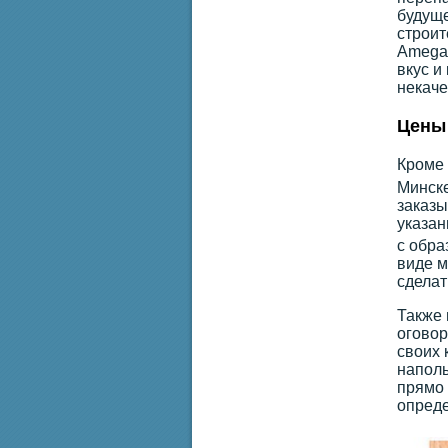
будуще
строит
Amega.
вкус и
некаче
Цены 
Кроме 
Минске
заказы
указан
с обра
виде м
сделат
Также 
оговор
своих 
наполь
прямо 
опреде