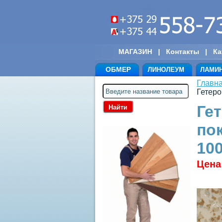
МАГАЗИН
|
Контакты
|
Ка
ОБМЕР
ЛИНОЛЕУМ
ЛАМИ
Главн
Гетер
Ге
по
10
Цена