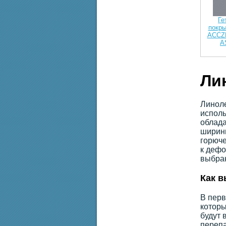
Ге
покр
ACCZ
A
Ли
Линоле
исполь
облада
ширины
горюче
к дефо
выбран
Как в
В перв
которы
будут 
перепа