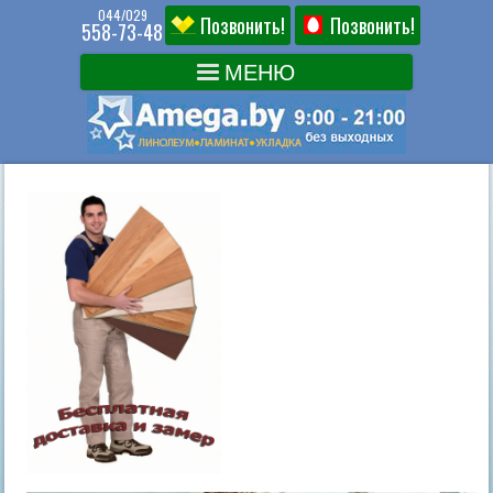
044/029
Позвонить!
Позвонить!
558-73-48