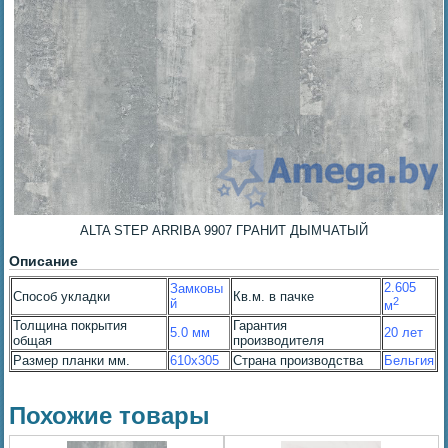
ALTA STEP ARRIBA 9907 ГРАНИТ ДЫМЧАТЫЙ
Описание
2.605
Замковы
Способ укладки
Кв.м. в пачке
2
й
м
Толщина покрытия
Гарантия
5.0 мм
20 лет
общая
производителя
Размер планки мм.
610x305
Страна производства
Бельгия
Похожие товары