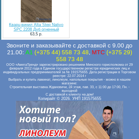
Кварц-винил Alta Step Nativo
SPC 2208 Дуб огненный
63,5 p.
Звоните и заказывайте с доставкой с 9.00 до
21.00:
A1
(+375 44) 558 73 48
,
MTC
(+375 29)
558 73 48
ООО «АмегаТренд» зарегистрировано решением Минского горисполкома от 29
февраля 2012 года в Едином государственном регистре юридических лиц и
индивидуальных предпринимателей за № 191575655. Дата регистрации в Торговом
реестре: 22.07.2014 г
Выбрать и купить ламинат, линолеум, напольные покрытия - можно в нашем
магазине:
Строительная выставка Ждановичи, 2й этаж, пав. 33, с 11:00 до 17:00, Пн. -
выходной
С доставкой к клиенту на дом!
Копирайт © 2026. УНП 191575655