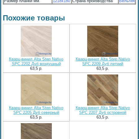
Размер планки мм.
1218x180
Страна производства
Бельгия
Похожие товары
Кварц-винил Alta Step Nativo
Кварц-винил Alta Step Nativo
SPC 2202 Дуб воздушный
SPC 2209 Дуб летний
63,5 p.
63,5 p.
Кварц-винил Alta Step Nativo
Кварц-винил Alta Step Nativo
SPC 2205 Дуб северный
SPC 2207 Дуб островной
63,5 p.
63,5 p.