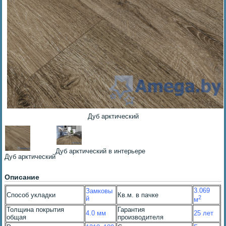
Дуб арктический
Дуб арктический в интерьере
Дуб арктический
Описание
3.069
Замковы
Способ укладки
Кв.м. в пачке
2
й
м
Толщина покрытия
Гарантия
4.0 мм
25 лет
общая
производителя