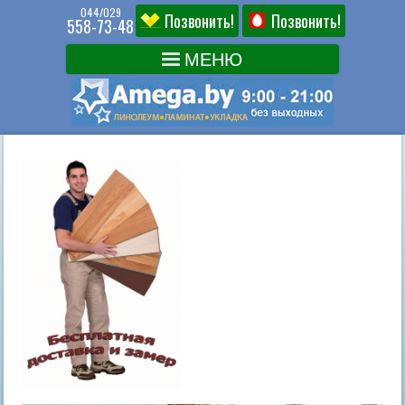
044/029
Позвонить!
Позвонить!
558-73-48