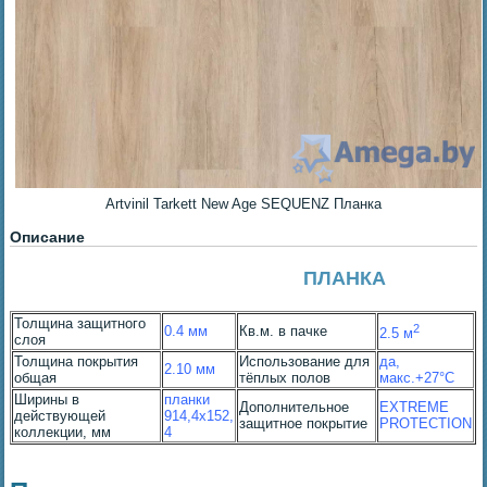
Artvinil Tarkett New Age SEQUENZ Планка
Описание
ПЛАНКА
Толщина защитного
2
0.4 мм
Кв.м. в пачке
2.5 м
слоя
Толщина покрытия
Использование для
да,
2.10 мм
общая
тёплых полов
макс.+27°С
Ширины в
планки
Дополнительное
EXTREME
действующей
914,4х152,
защитное покрытие
PROTECTION
коллекции, мм
4