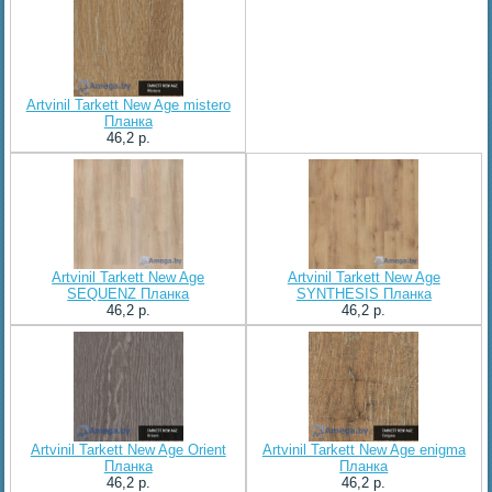
Artvinil Tarkett New Age mistero
Планка
46,2 p.
Artvinil Tarkett New Age
Artvinil Tarkett New Age
SEQUENZ Планка
SYNTHESIS Планка
46,2 p.
46,2 p.
Artvinil Tarkett New Age Orient
Artvinil Tarkett New Age enigma
Планка
Планка
46,2 p.
46,2 p.