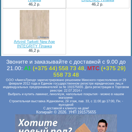
46,2 p.
46,2 p.
Artvinil Tarkett New Age
INTEGRITY Планка
46,2 p.
Звоните и заказывайте с доставкой с 9.00 до
21.00:
A1
(+375 44) 558 73 48
,
MTC
(+375 29)
558 73 48
ООО «АмегаТренд» зарегистрировано решением Минского горисполкома от 29
февраля 2012 года в Едином государственном регистре юридических лиц и
индивидуальных предпринимателей за № 191575655. Дата регистрации в Торговом
реестре: 22.07.2014 г
Выбрать и купить ламинат, линолеум, напольные покрытия - можно в нашем
магазине:
Строительная выставка Ждановичи, 2й этаж, пав. 33, с 11:00 до 17:00, Пн. -
выходной
С доставкой к клиенту на дом!
Копирайт © 2026. УНП 191575655