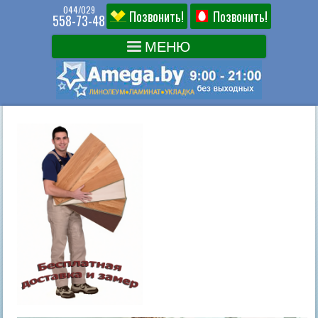
044/029
Позвонить!
Позвонить!
558-73-48