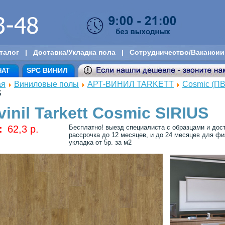
талог
|
Доставка/Укладка пола
|
Сотрудничество/Вакансии
SPC ВИНИЛ
НАТ
ая
Виниловые полы
АРТ-ВИНИЛ TARKETT
Cosmic (ПВ
S
vinil Tarkett Cosmic SIRIUS
:
62,3 p.
Бесплатно! выезд специалиста с образцами и дос
рассрочка до 12 месяцев, и до 24 месяцев для физ
укладка от 5р. за м2