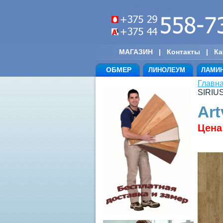
МАГАЗИН
|
Контакты
|
Ка
ОБМЕР
ЛИНОЛЕУМ
ЛАМИ
Главн
SIRIU
Art
Цена