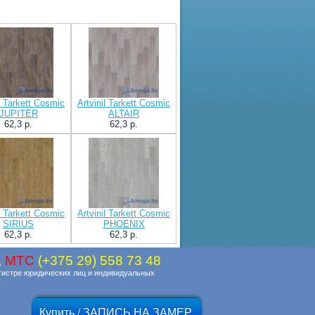
il Tarkett Cosmic
Artvinil Tarkett Cosmic
JUPITER
ALTAIR
62,3 p.
62,3 p.
il Tarkett Cosmic
Artvinil Tarkett Cosmic
SIRIUS
PHOENIX
62,3 p.
62,3 p.
,
MTC
(+375 29) 558 73 48
гистре юридических лиц и индивидуальных
г
Купить / ЗАПИСЬ НА ЗАМЕР