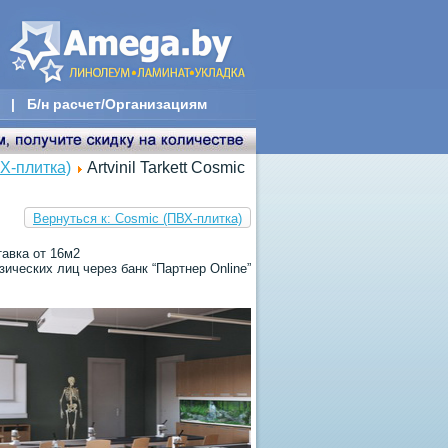
|
Б/н расчет/Организациям
Х-плитка)
Artvinil Tarkett Cosmic
Вернуться к: Cosmic (ПВХ-плитка)
тавка от 16м2
ических лиц через банк “Партнер Online”