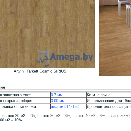
Artvinil Tarkett Cosmic SIRIUS
ние
а защитного слоя
0.7 мм
Кв.м. в пачке
а покрытия общая
3.00 мм
Использование для тёп
планки / плитки, мм.
планки 914х152
Дополнительное защитн
- свыше 20 м2 – 2%; свыше 30 м2 – 3%; свыше 40 м2 – 4%; свыше 50 м2 
00 м2 – 10%