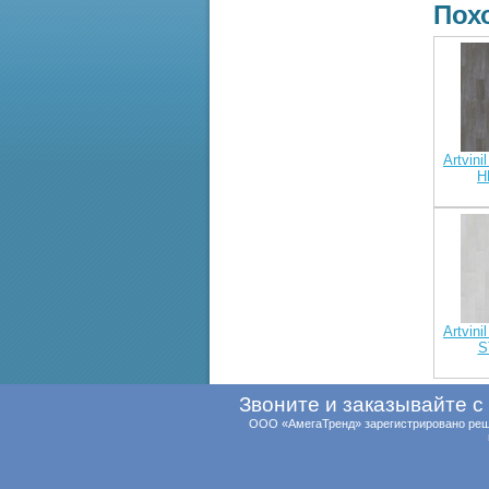
Пох
Artvini
H
Artvini
S
Звоните и заказывайте с 
ООО «АмегаТренд» зарегистрировано реше