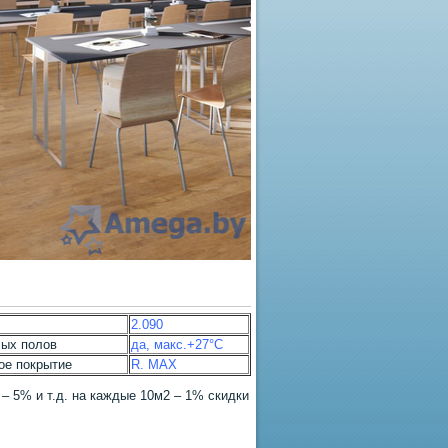
2.090
лых полов
да, макс.+27°С
ое покрытие
R. MAX
– 5% и т.д. на каждые 10м2 – 1% скидки