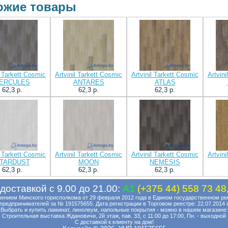
ожие товары
l Tarkett Cosmic
Artvinil Tarkett Cosmic
Artvinil Tarkett Cosmic
Artvin
ERCULES
ANTARES
ATLAS
62,3 p.
62,3 p.
62,3 p.
l Tarkett Cosmic
Artvinil Tarkett Cosmic
Artvinil Tarkett Cosmic
Artvin
TARDUST
MOON
NEMESIS
62,3 p.
62,3 p.
62,3 p.
доставкой с 9.00 до 21.00:
A1
(+375 44) 558 73 48
нием Минского горисполкома от 29 февраля 2012 года в Едином государственном ре
предпринимателей за № 191575655. Дата регистрации в Торговом реестре: 22.07.2014 
Выбрать и купить ламинат, линолеум, напольные покрытия - можно в нашем магазине:
Строительная выставка Ждановичи, 2й этаж, пав. 33, с 11:00 до 17:00, Пн. - выходной
С доставкой к клиенту на дом!