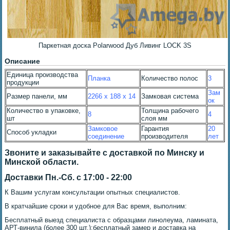
Паркетная доска Polarwood Дуб Ливинг LOCK 3S
Описание
Единица производства
Планка
Количество полос
3
продукции
Зам
Размер панели, мм
2266 x 188 x 14
Замковая система
ок
Количество в упаковке,
Толщина рабочего
8
4
шт
слоя мм
Замковое
Гарантия
20
Способ укладки
соединение
производителя
лет
Звоните и заказывайте с доставкой по Минску и
Минской области.
Доставки Пн.-Сб. с 17:00 - 22:00
К Вашим услугам консультации опытных специалистов.
В кратчайшие сроки и удобное для Вас время, выполним:
Бесплатный выезд специалиста с образцами линолеума, ламината,
АРТ-винила (более 300 шт.);бесплатный замер и доставка на