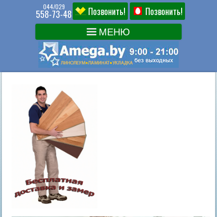
044/029
Позвонить!
Позвонить!
558-73-48