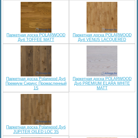
Паркетная доска POLARWOOD
Паркетная доска POLARWOOD
Дуб TOFFEE MATT
Дуб VENUS LACQUERED
Паркетная доска Polarwood Дуб
Паркетная доска POLARWOOD
Премиум Сириус Промасленный
Дуб PREMIUM ELARA WHITE
1S
MATT
Паркетная доска Polarwood Дуб
JUPITER OILED LOC 3S