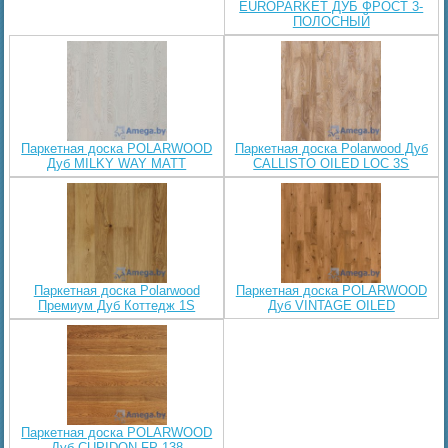
EUROPARKET ДУБ ФРОСТ 3-
ПОЛОСНЫЙ
Паркетная доска POLARWOOD
Паркетная доска Polarwood Дуб
Дуб MILKY WAY MATT
CALLISTO OILED LOC 3S
Паркетная доска Polarwood
Паркетная доска POLARWOOD
Премиум Дуб Коттедж 1S
Дуб VINTAGE OILED
Паркетная доска POLARWOOD
Дуб CUPIDON FP 138