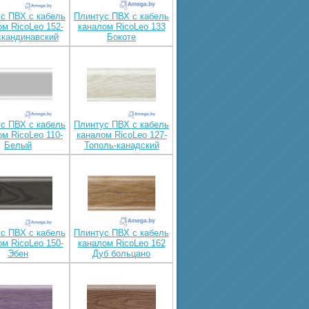
с ПВХ с кабель
Плинтус ПВХ с кабель
м RicoLeo 152-
каналом RicoLeo 133
скандинавский
Бокоте
с ПВХ с кабель
Плинтус ПВХ с кабель
м RicoLeo 110-
каналом RicoLeo 127-
Белый
Тополь-канадский
с ПВХ с кабель
Плинтус ПВХ с кабель
м RicoLeo 150-
каналом RicoLeo 162
Эбен
Дуб больцано