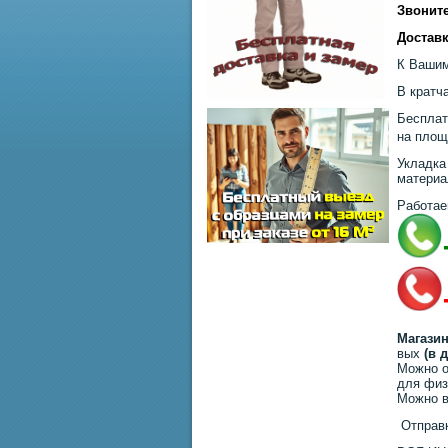
Звоните
Доставк
К Вашим
В кратч
Бесплат
на площ
Укладка
материа
Работае
Магазин
вых
(в 
Можно о
для физ
Можно в
Отправк