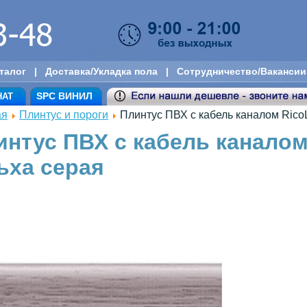
талог
|
Доставка/Укладка пола
|
Сотрудничество/Вакансии
SPC ВИНИЛ
НАТ
ая
Плинтус и пороги
Плинтус ПВХ с кабель каналом Rico
интус ПВХ с кабель каналом
ьха серая