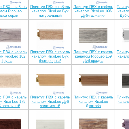
с ПВХ с кабель
Плинтус ПВХ с кабель
Плинтус ПВХ с кабель
Плинту
алом RicoLeo
каналом RicoLeo Бук
каналом RicoLeo 168-
канало
ьха серая
натуральный
Дуб-тасмания
Дуб-
с ПВХ с кабель
Плинтус ПВХ с кабель
Плинтус ПВХ с кабель
Плинту
ом RicoLeo 182
каналом RicoLeo Бук
каналом RicoLeo 169
канало
Груша
благородный
Дуб орадеа
с ПВХ с кабель
Плинтус ПВХ с кабель
Плинтус ПВХ с кабель
Плинту
м Rico Leo 179-
каналом RicoLeo Дуб
каналом RicoLeo
канало
-восточный
золотистый
Джатоба