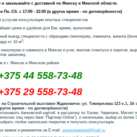
 и заказывайте с доставкой по Минску и Минской области.
и Пн.-Сб. с 17:00 - 22:00 (в другое время - по договорённости)
 услугам консультации опытных специалистов.
айшие сроки и удобное для Вас время, выполним:
ный выезд специалиста с образцами линолеума, ламината, винила (более
2
ади от 16 м
;
 линолеума и ламината в Минске и р-не, монтаж плинтуса и порогов, выр
лов заказчику.
м в г. Минске и Минском районе
+375 44 558-73-48
+375 29 558-73-48
 на Строительной выставке Ждановичи: ул. Тимирязева 123 к.1, 2й 
другое время - по договорённости)
плачивать банковской картой, в рассрочку по Халве, Черепахе, Магнит и
ических лиц через банк “Партнер Online”), и наличными, выбор из более 
ыбрать любое напольное покрытие и получить консультации.
а заявок и реквизитов на E-mail:
oooamegatrend@mail.ru