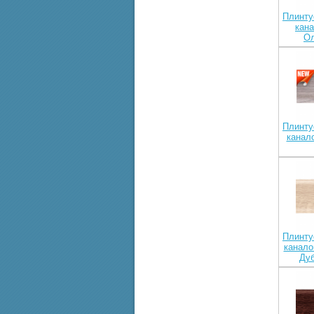
Плинту
кан
Ол
Плинту
канал
Плинту
канало
Дуб