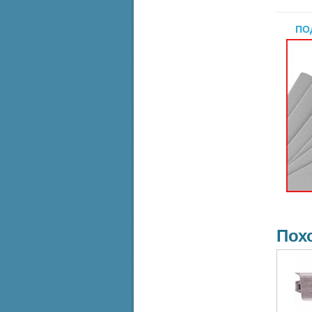
ПО
Пох