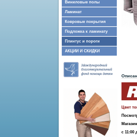
Виниловые полы
Ламинат
Ковровые покрытия
Подложка к ламинату
Плинтус и пороги
АКЦИИ И СКИДКИ
Описа
Цвет то
Посмот
Магазин
с 11:00