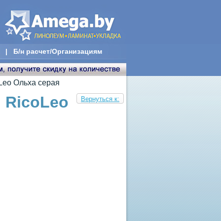
|
Б/н расчет/Организациям
Leo Ольха серая
 RicoLeo
Вернуться к: