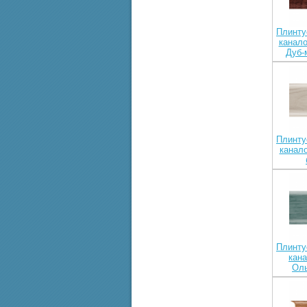
Плинту
канало
Дуб-
Плинту
канал
Плинту
кан
Оль