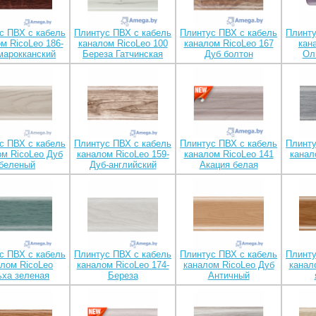
с ПВХ с кабель
Плинтус ПВХ с кабель
Плинтус ПВХ с кабель
Плинту
м RicoLeo 186-
каналом RicoLeo 100
каналом RicoLeo 167
кан
марокканский
Береза Гатчинская
Дуб болтон
Ол
с ПВХ с кабель
Плинтус ПВХ с кабель
Плинтус ПВХ с кабель
Плинту
ом RicoLeo Дуб
каналом RicoLeo 159-
каналом RicoLeo 141
канал
беленый
Дуб-английский
Акация белая
с ПВХ с кабель
Плинтус ПВХ с кабель
Плинтус ПВХ с кабель
Плинту
алом RicoLeo
каналом RicoLeo 174-
каналом RicoLeo Дуб
канал
ха зеленая
Береза
Античный