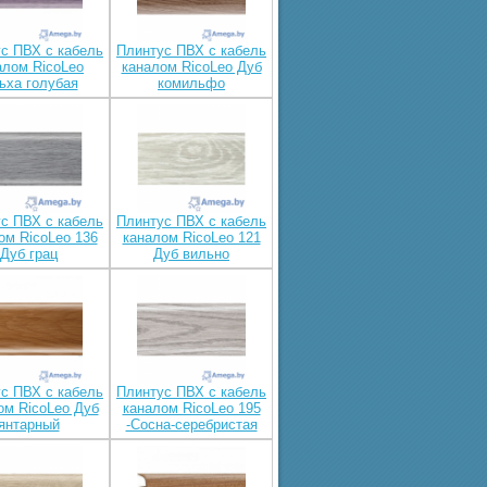
с ПВХ с кабель
Плинтус ПВХ с кабель
алом RicoLeo
каналом RicoLeo Дуб
ьха голубая
комильфо
с ПВХ с кабель
Плинтус ПВХ с кабель
ом RicoLeo 136
каналом RicoLeo 121
Дуб грац
Дуб вильно
с ПВХ с кабель
Плинтус ПВХ с кабель
ом RicoLeo Дуб
каналом RicoLeo 195
янтарный
-Сосна-серебристая