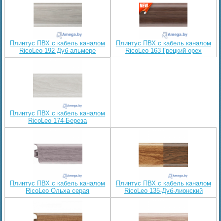
Плинтус ПВХ с кабель каналом
Плинтус ПВХ с кабель каналом
RicoLeo 192 Дуб альмере
RicoLeo 163 Грецкий орех
Плинтус ПВХ с кабель каналом
RicoLeo 174-Береза
Плинтус ПВХ с кабель каналом
Плинтус ПВХ с кабель каналом
RicoLeo Ольха серая
RicoLeo 135-Дуб-лионский