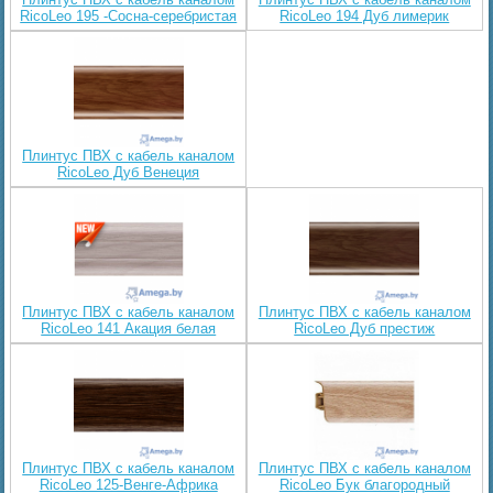
RicoLeo 195 -Сосна-серебристая
RicoLeo 194 Дуб лимерик
Плинтус ПВХ с кабель каналом
RicoLeo Дуб Венеция
Плинтус ПВХ с кабель каналом
Плинтус ПВХ с кабель каналом
RicoLeo 141 Акация белая
RicoLeo Дуб престиж
Плинтус ПВХ с кабель каналом
Плинтус ПВХ с кабель каналом
RicoLeo 125-Венге-Африка
RicoLeo Бук благородный