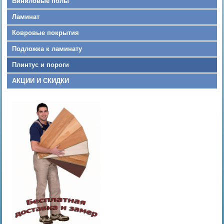
Виниловые полы
Ламинат
Ковровые покрытия
Подложка к ламинату
Плинтус и пороги
АКЦИИ И СКИДКИ