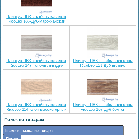
Плинтус ПВХ с кабель каналом
RicoLeo 186-Дуб-марокканский
Плинтус ПВХ с кабель каналом
Плинтус ПВХ с кабель каналом
RicoLeo 147 Тополь ливадия
RicoLeo 121 Дуб вильно
Плинтус ПВХ с кабель каналом
Плинтус ПВХ с кабель каналом
RicoLeo 114-Клен-высокогорный
RicoLeo 167 Дуб болтон
Поиск по товарам