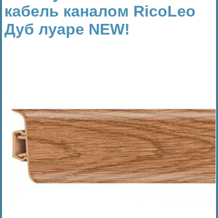
кабель каналом RicoLeo
Дуб луаре NEW!