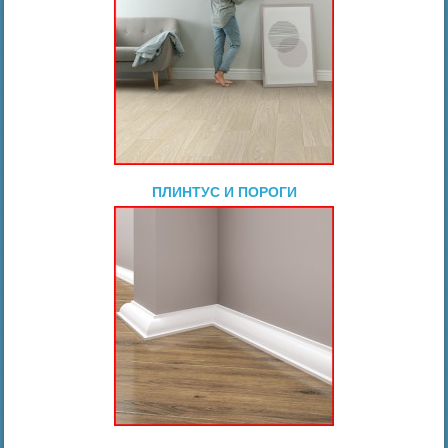
ПЛИНТУС И ПОРОГИ