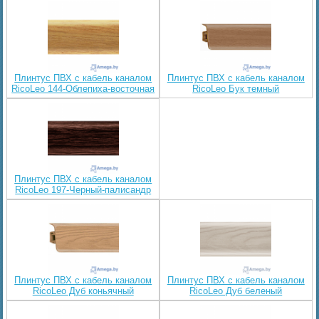
Плинтус ПВХ с кабель каналом
Плинтус ПВХ с кабель каналом
RicoLeo 144-Облепиха-восточная
RicoLeo Бук темный
Плинтус ПВХ с кабель каналом
RicoLeo 197-Черный-палисандр
Плинтус ПВХ с кабель каналом
Плинтус ПВХ с кабель каналом
RicoLeo Дуб коньячный
RicoLeo Дуб беленый