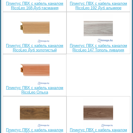
Плинтус ПВХ с кабель каналом
Плинтус ПВХ с кабель каналом
RicoLeo 168-Дуб-тасмания
RicoLeo 192 Дуб альмере
Плинтус ПВХ с кабель каналом
Плинтус ПВХ с кабель каналом
RicoLeo Дуб золотистый
RicoLeo 147 Тополь ливадия
Плинтус ПВХ с кабель каналом
RicoLeo Ольха
Плинтус ПВХ с кабель каналом
Плинтус ПВХ с кабель каналом