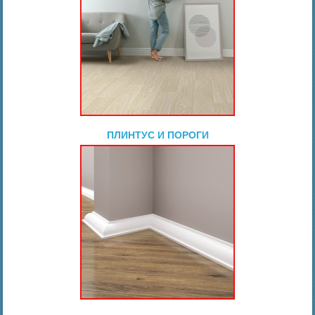
ПЛИНТУС И ПОРОГИ