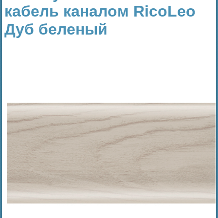
кабель каналом RicoLeo
Дуб беленый