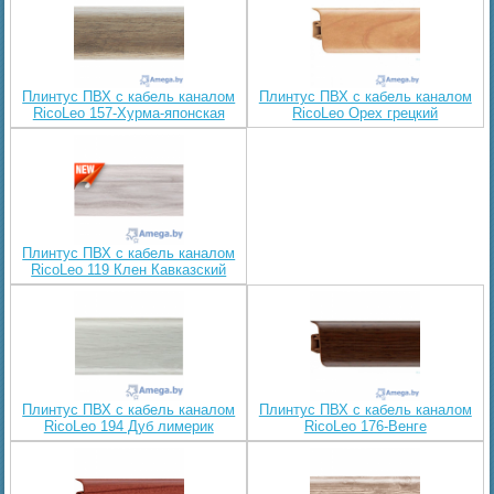
Плинтус ПВХ с кабель каналом
Плинтус ПВХ с кабель каналом
RicoLeo 157-Хурма-японская
RicoLeo Орех грецкий
Плинтус ПВХ с кабель каналом
RicoLeo 119 Клен Кавказский
Плинтус ПВХ с кабель каналом
Плинтус ПВХ с кабель каналом
RicoLeo 194 Дуб лимерик
RicoLeo 176-Венге