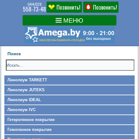
044/029
Позвонить!
Позвонить!
558-73-48
Поиск
Линолеум TARKETT
Линолеум JUTEKS
Линолеум IDEAL
Линолеум IVC
Гетерогенное покрытие
Гомогенное покрытие