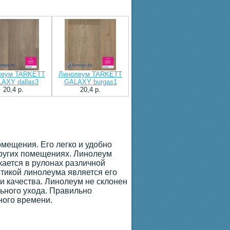
леум TARKETT
Линолеум TARKETT
AXY dallas3
GALAXY burgas1
20,4 p.
20,4 p.
мещения. Его легко и удобно
других помещениях. Линолеум
ается в рулонах различной
стикой линолеума является его
и качества. Линолеум не склонен
льного ухода. Правильно
ного времени.