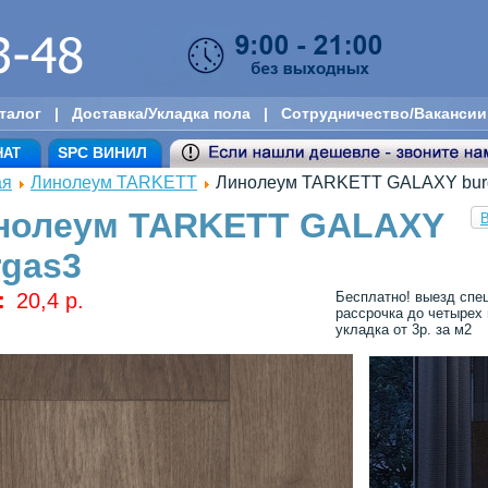
талог
|
Доставка/Укладка пола
|
Сотрудничество/Вакансии
SPC ВИНИЛ
НАТ
ая
Линолеум TARKETT
Линолеум TARKETT GALAXY bur
нолеум TARKETT GALAXY
В
rgas3
:
20,4 p.
Бесплатно! выезд спец
рассрочка до четырех
укладка от 3р. за м2