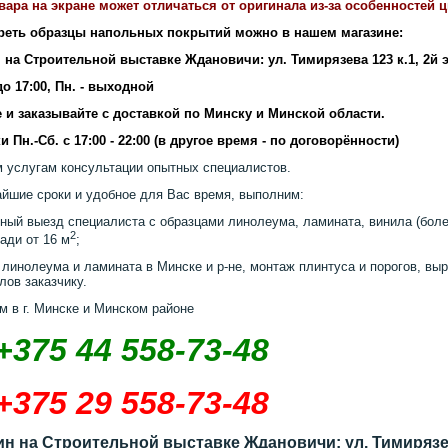
вара на экране может отличаться от оригинала из-за особенностей 
реть образцы напольных покрытий можно в нашем магазине:
 на Строительной выставке Ждановичи: ул. Тимирязева 123 к.1, 2й 
 до 17:00, Пн. - выходной
 и заказывайте с доставкой по Минску и Минской области.
и Пн.-Сб. с 17:00 - 22:00 (в другое время - по договорённости)
 услугам консультации опытных специалистов.
айшие сроки и удобное для Вас время, выполним:
ный выезд специалиста с образцами линолеума, ламината, винила (более
2
ади от 16 м
;
 линолеума и ламината в Минске и р-не, монтаж плинтуса и порогов, выр
лов заказчику.
м в г. Минске и Минском районе
+375 44 558-73-48
+375 29 558-73-48
ин на Строительной выставке Ждановичи: ул. Тимирязев