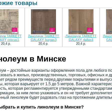
ожие товары
леум TARKETT
Линолеум TARKETT
Линолеум TARKETT
Лино
AXY crocus1
GALAXY burgas3
GALAXY dallas4
GAL
20,4 p.
20,4 p.
20,4 p.
нолеум в Минске
ум – достойные варианты оформления пола для любого по
зовать в жилых, производственных, торговых, офисных и 
ет рядом преимуществ перед другими покрытиями и выпуск
, которая варьирует от 1.5 до 5 метров. Важной характери
сть, которая регламентируется утвержденными стандартам
рмации, за ним легко ухаживать и он не требует дополните
ный линолеум будет радовать глаз на протяжении длитель
ыбрать и купить линолеум в Минске?