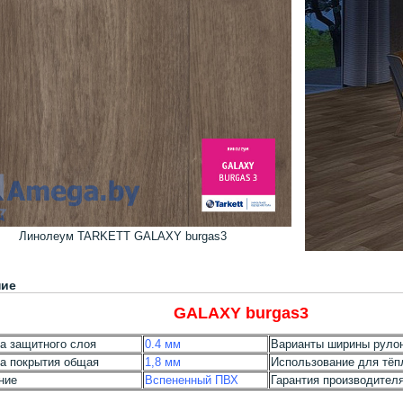
Линолеум TARKETT GALAXY burgas3
ние
GALAXY burgas3
а защитного слоя
0.4 мм
Варианты ширины руло
а покрытия общая
1,8 мм
Использование для тёп
ние
Вспененный ПВХ
Гарантия производител