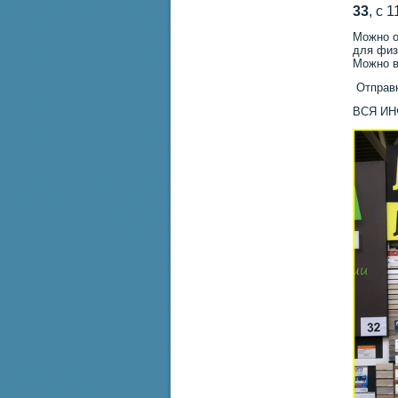
33
, с 
Можно о
для физ
Можно в
Отправк
ВСЯ И