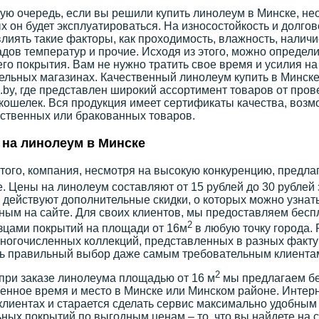
ую очередь, если вы решили купить линолеум в Минске, не
х он будет эксплуатироваться. На износостойкость и долго
влиять такие факторы, как проходимость, влажность, налич
дов температур и прочие. Исходя из этого, можно определи
го покрытия. Вам не нужно тратить свое время и усилия на
ельных магазинах. Качественный линолеум купить в Минске
by, где представлен широкий ассортимент товаров от про
 кошелек. Вся продукция имеет сертификаты качества, воз
ственных или бракованных товаров.
на линолеум в Минске
того, компания, несмотря на высокую конкуренцию, предла
. Цены на линолеум составляют от 15 рублей до 30 рублей 
 действуют дополнительные скидки, о которых можно узнат
ным на сайте. Для своих клиентов, мы предоставляем бес
2
зцами покрытий на площади от 16м
в любую точку города.
ногочисленных коллекций, представленных в разных фактур
ь правильный выбор даже самым требовательным клиента
2
при заказе линолеума площадью от 16 м
мы предлагаем бе
енное время и место в Минске или Минском районе. Интерн
клиентах и старается сделать сервис максимально удобным
ных покрытий по выгодным ценам – то, что вы найдете на с