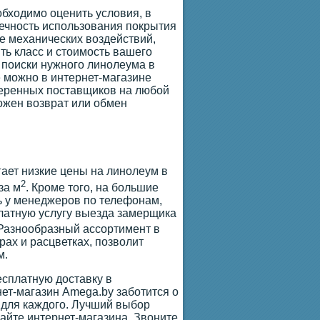
обходимо оценить условия, в
вечность использования покрытия
ие механических воздействий,
ть класс и стоимость вашего
 поиски нужного линолеума в
 можно в интернет-магазине
веренных поставщиков на любой
можен возврат или обмен
гает низкие цены на линолеум в
2
за м
. Кроме того, на большие
ь у менеджеров по телефонам,
платную услугу выезда замерщика
 Разнообразный ассортимент в
ах и расцветках, позволит
м.
сплатную доставку в
ет-магазин Amega.by заботится о
 для каждого. Лучший выбор
айте интернет-магазина. Звоните