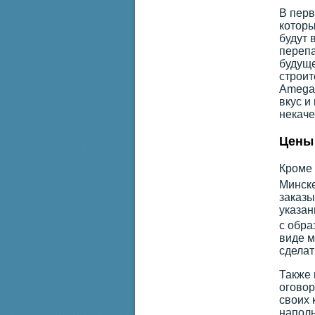
В перв
которы
будут 
перепа
будуще
строит
Amega.
вкус и
некаче
Цены 
Кроме 
Минске
заказы
указан
с обра
виде м
сделат
Также 
оговор
своих 
наполь