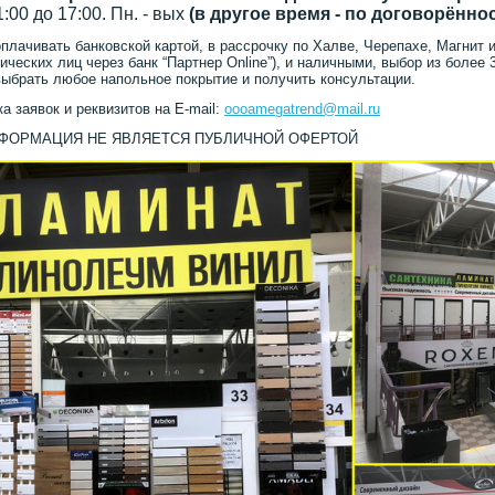
11:00 до 17:00. Пн. - вых
(в другое время - по договорённо
плачивать банковской картой, в рассрочку по Халве, Черепахе, Магнит и
ических лиц через банк “Партнер Online”), и наличными, выбор из более 
ыбрать любое напольное покрытие и получить консультации.
а заявок и реквизитов на E-mail:
oooamegatrend@mail.ru
НФОРМАЦИЯ НЕ ЯВЛЯЕТСЯ ПУБЛИЧНОЙ ОФЕРТОЙ