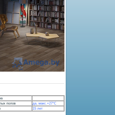
на
лых полов
да, макс.+27°С
я
15 лет