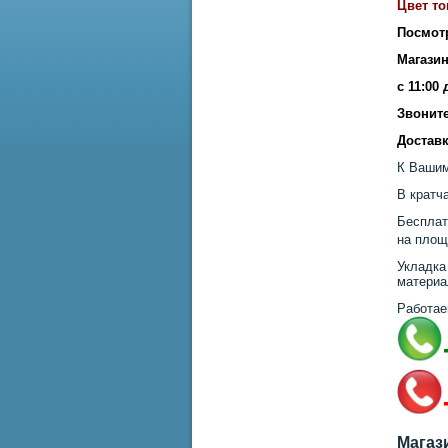
Цвет то
Посмот
Магазин
с 11:00
Звоните
Доставк
К Вашим
В кратч
Бесплат
на площ
Укладка
материа
Работае
Магаз