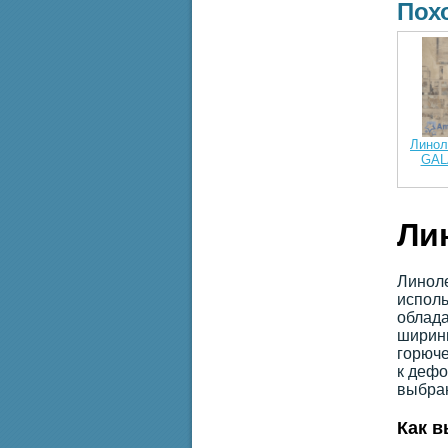
Пох
Лино
GAL
Ли
Линоле
исполь
облада
ширины
горюче
к дефо
выбран
Как в