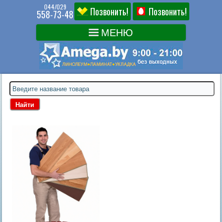
044/029
Позвонить!
Позвонить!
558-73-48