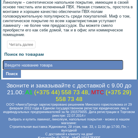
Линолеум – синтетическое напольное покрытие, имеющее в своей
основе текстиль или вспененный ПВХ. Низкая стоимость, простота в
монтаже и хорошее качество обеспечили ПВХ-полам
головокружительную популярность среди покупателей. Миф о том,
синтетическое покрытие по всем характеристикам уступают
ламинату - не более чем предрассудок. Вы можете смело
приобрести его как себе домой, так и в офис или коммерческое
помещение.
Поиск по товарам
Звоните и заказывайте с доставкой с 9.00 до
21.00:
A1
(+375 44) 558 73 48
,
MTC
(+375 29)
558 73 48
ООО «АмегаТренд» зарегистрировано решением Минского горисполкома от 29
февраля 2012 года в Едином государственном регистре юридических лиц и
индивидуальных предпринимателей за № 191575655. Дата регистрации в Торговом
реестре: 22.07.2014 г
Выбрать и купить ламинат, линолеум, напольные покрытия - можно в нашем
магазине:
Строительная выставка Ждановичи, 2й этаж, пав. 33, с 11:00 до 17:00, Пн. -
выходной
С доставкой к клиенту на дом!