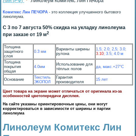
Лин (РФ)
Линолеум Комитекс Лин Печора
Комитекс Лин ПЕЧОРА
- это коллекция улучшенного бытового
линолеума.
С 3 по 7 августа 50% скидка на укладку линолеума
2
при заказе от 19 м
Толщина
Варианты ширины
1,5; 2.0; 2,5; 3.0;
защитного
0.3 мм
рулона
3.10
; 3.5; 4.0 м
слоя
Толщина
Использование для
покрытия
4.0мм
да, макс.+27°С
тёплых полов
общая
Текстиль
Гарантия
Основание
15 лет
ЭКОПОЛ
производителя
Цвет товара на экране может отличаться от оригинала из-за
особенностей цветопередачи дисплея.
На сайте указаны ориентировочные цены, они могут
корректироваться в зависимости от ширины и партии
линолеума
Линолеум Комитекс Лин