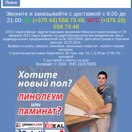
Звоните и заказывайте с доставкой с 9.00 до
21.00:
A1
(+375 44) 558 73 48
,
MTC
(+375 29)
558 73 48
ООО «АмегаТренд» зарегистрировано решением Минского горисполкома от 29
февраля 2012 года в Едином государственном регистре юридических лиц и
индивидуальных предпринимателей за № 191575655. Дата регистрации в Торговом
реестре: 22.07.2014 г
Выбрать и купить ламинат, линолеум, напольные покрытия - можно в нашем
магазине:
Строительная выставка Ждановичи, 2й этаж, пав. 33, с 11:00 до 17:00, Пн. -
выходной
С доставкой к клиенту на дом!
Копирайт © 2026. УНП 191575655