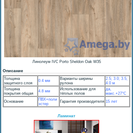
Линолеум IVC Porto Sheldon Oak W35
Описание
Толщина
Варианты ширины
2.5; 3.0; 3.5;
0.4 мм
защитного слоя
рулона
4.0 м
Толщина
Использование для
да,
4.8 мм
покрытия общая
тёплых полов
макс.+27°С
ПВХ+поли
Основание
Гарантия производителя
15 лет
эстер
Ламинат