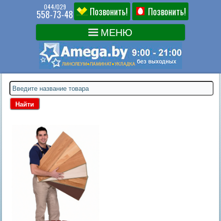
044/029
Позвонить!
Позвонить!
558-73-48