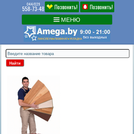
044/029
Позвонить!
Позвонить!
558-73-48