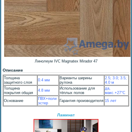
Линолеум IVC Magnatex Mirador 47
Описание
Толщина
Варианты ширины
2.5; 3.0; 3.5;
0.4 мм
защитного слоя
рулона
4.0 м
Толщина
Использование для
да,
4.8 мм
покрытия общая
тёплых полов
макс.+27°С
ПВХ+поли
Основание
Гарантия производителя
15 лет
эстер
Ламинат