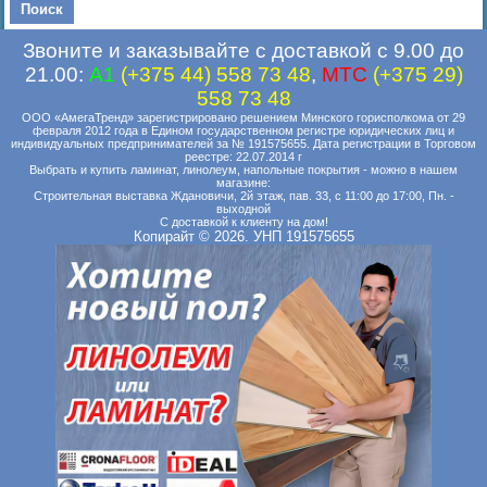
Звоните и заказывайте с доставкой с 9.00 до
21.00:
A1
(+375 44) 558 73 48
,
MTC
(+375 29)
558 73 48
ООО «АмегаТренд» зарегистрировано решением Минского горисполкома от 29
февраля 2012 года в Едином государственном регистре юридических лиц и
индивидуальных предпринимателей за № 191575655. Дата регистрации в Торговом
реестре: 22.07.2014 г
Выбрать и купить ламинат, линолеум, напольные покрытия - можно в нашем
магазине:
Строительная выставка Ждановичи, 2й этаж, пав. 33, с 11:00 до 17:00, Пн. -
выходной
С доставкой к клиенту на дом!
Копирайт © 2026. УНП 191575655