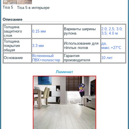
Tisa 5
Tisa 5 в интерьере
Описание
Толщина
Варианты ширины
2.0; 2,5; 3.0;
защитного
0.15 мм
рулона
3,5; 4.0 м
слоя
Толщина
Использование для
да,
покрытия
3.3 мм
тёплых полов
макс.+27°С
общая
Вспененный
Гарантия
Основание
10 лет
ПВХ+полиэстер
производителя
Ламинат