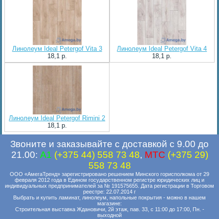
Линолеум Ideal Petergof Vita 3
Линолеум Ideal Petergof Vita 4
18,1 p.
18,1 p.
Линолеум Ideal Petergof Rimini 2
18,1 p.
Звоните и заказывайте с доставкой с 9.00 до
21.00:
A1
(+375 44) 558 73 48
,
MTC
(+375 29)
558 73 48
ООО «АмегаТренд» зарегистрировано решением Минского горисполкома от 29
февраля 2012 года в Едином государственном регистре юридических лиц и
индивидуальных предпринимателей за № 191575655. Дата регистрации в Торговом
реестре: 22.07.2014 г
Выбрать и купить ламинат, линолеум, напольные покрытия - можно в нашем
магазине:
Строительная выставка Ждановичи, 2й этаж, пав. 33, с 11:00 до 17:00, Пн. -
выходной