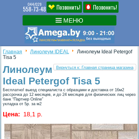
044/029
Позвонить!
Позвонить!
558-73-48
Главная
Линолеум IDEAL
Линолеум Ideal Petergof
Tisa 5
Линолеум
Вернуться к: Главная страница магазина
Ideal Petergof Tisa 5
Бесплатно! выезд специалиста с образцами и доставка от 16м2
рассрочка до 12 месяцев, и до 24 месяцев для физических лиц через
банк “Партнер Online”
укладка от 5р. за м2
Цена:
18,1 p.