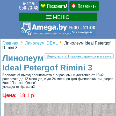
044/029
Позвонить!
Позвонить!
558-73-48
Главная
Линолеум IDEAL
Линолеум Ideal Petergof
Rimini 3
Линолеум
Вернуться к: Главная страница магазина
Ideal Petergof Rimini 3
Бесплатно! выезд специалиста с образцами и доставка от 16м2
рассрочка до 12 месяцев, и до 24 месяцев для физических лиц через
банк “Партнер Online”
укладка от 5р. за м2
Цена:
18,1 p.