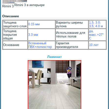
Rimini 3 в интерьере
Rimini 3
Описание
Толщина
Варианты ширины
1,5; 3.0;
0.15 мм
защитного слоя
рулона
3,5; 4.0
м
Толщина
да,
Использование для
покрытия
3.3 мм
макс.+27°
тёплых полов
общая
С
Вспененный
Гарантия
Основание
10 лет
ПВХ+полиэстер
производителя
Ламинат