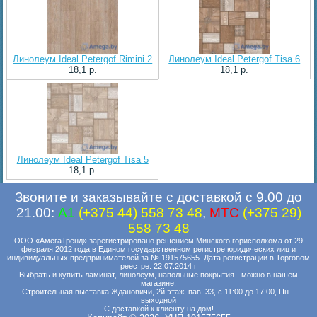
Линолеум Ideal Petergof Rimini 2
Линолеум Ideal Petergof Tisa 6
18,1 p.
18,1 p.
Линолеум Ideal Petergof Tisa 5
18,1 p.
Звоните и заказывайте с доставкой с 9.00 до
21.00:
A1
(+375 44) 558 73 48
,
MTC
(+375 29)
558 73 48
ООО «АмегаТренд» зарегистрировано решением Минского горисполкома от 29
февраля 2012 года в Едином государственном регистре юридических лиц и
индивидуальных предпринимателей за № 191575655. Дата регистрации в Торговом
реестре: 22.07.2014 г
Выбрать и купить ламинат, линолеум, напольные покрытия - можно в нашем
магазине:
Строительная выставка Ждановичи, 2й этаж, пав. 33, с 11:00 до 17:00, Пн. -
выходной
С доставкой к клиенту на дом!