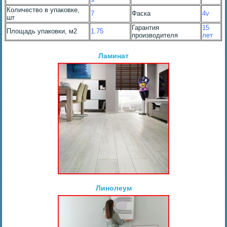
Количество в упаковке,
7
Фаска
4v
шт
Гарантия
15
Площадь упаковки, м2
1.75
производителя
лет
Ламинат
Линолеум