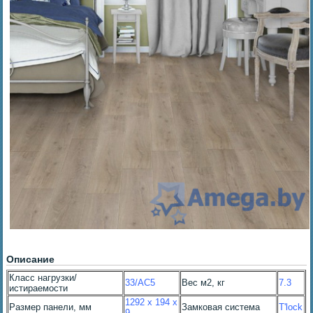
Описание
Класс нагрузки/
33/AC5
Вес м2, кг
7.3
истираемости
1292 x 194 x
Размер панели, мм
Замковая система
T'lock
9