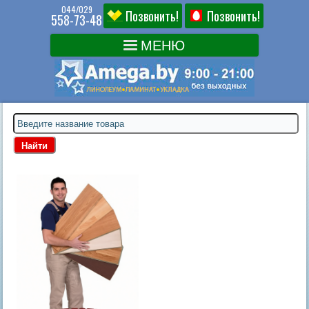
044/029
Позвонить!
Позвонить!
558-73-48