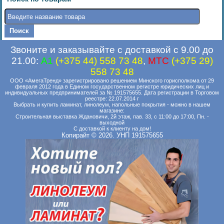
Звоните и заказывайте с доставкой с 9.00 до
21.00:
A1
(+375 44) 558 73 48
,
MTC
(+375 29)
558 73 48
ООО «АмегаТренд» зарегистрировано решением Минского горисполкома от 29
февраля 2012 года в Едином государственном регистре юридических лиц и
индивидуальных предпринимателей за № 191575655. Дата регистрации в Торговом
реестре: 22.07.2014 г
Выбрать и купить ламинат, линолеум, напольные покрытия - можно в нашем
магазине:
Строительная выставка Ждановичи, 2й этаж, пав. 33, с 11:00 до 17:00, Пн. -
выходной
С доставкой к клиенту на дом!
Копирайт © 2026. УНП 191575655