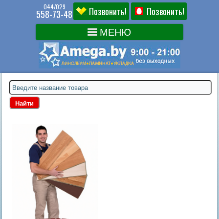
044/029
Позвонить!
Позвонить!
558-73-48