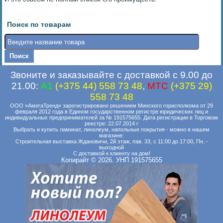
Поиск по товарам
Звоните и заказывайте с доставкой с 9.00 до
21.00:
A1
(+375 44) 558 73 48
,
MTC
(+375 29)
558 73 48
ООО «АмегаТренд» зарегистрировано решением Минского горисполкома от 29
февраля 2012 года в Едином государственном регистре юридических лиц и
индивидуальных предпринимателей за № 191575655. Дата регистрации в Торговом
реестре: 22.07.2014 г
Выбрать и купить ламинат, линолеум, напольные покрытия - можно в нашем
магазине:
Строительная выставка Ждановичи, 2й этаж, пав. 33, с 11:00 до 17:00, Пн. -
выходной
С доставкой к клиенту на дом!
Копирайт © 2026. УНП 191575655