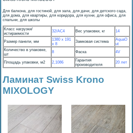
Для балкона, для гостиной, для зала, для дачи, для детского сада,
для дома, для квартиры, для коридора, для кухни, для офиса, для
спальни, для школы
Класс нагрузки/
32/AC4
Вес упаковки, кг
14
истираемости
1380 x 191
AquaO
Размер панели, мм
Замковая система
x 8
ut
Количество в упаковке,
8
Фаска
4V
шт
Гарантия
Площадь упаковки, м2
2,1086
20 лет
производителя
Ламинат Swiss Krono
MIXOLOGY