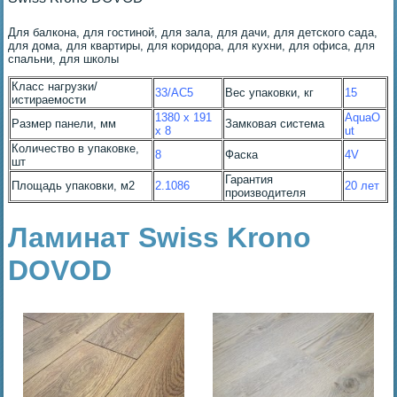
Для балкона, для гостиной, для зала, для дачи, для детского сада,
для дома, для квартиры, для коридора, для кухни, для офиса, для
спальни, для школы
Класс нагрузки/
33/AC5
Вес упаковки, кг
15
истираемости
1380 x 191
AquaO
Размер панели, мм
Замковая система
x 8
ut
Количество в упаковке,
8
Фаска
4V
шт
Гарантия
Площадь упаковки, м2
2.1086
20 лет
производителя
Ламинат Swiss Krono
DOVOD