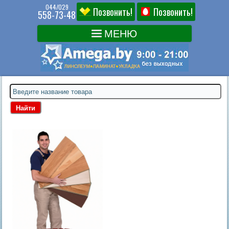
044/029
Позвонить!
Позвонить!
558-73-48