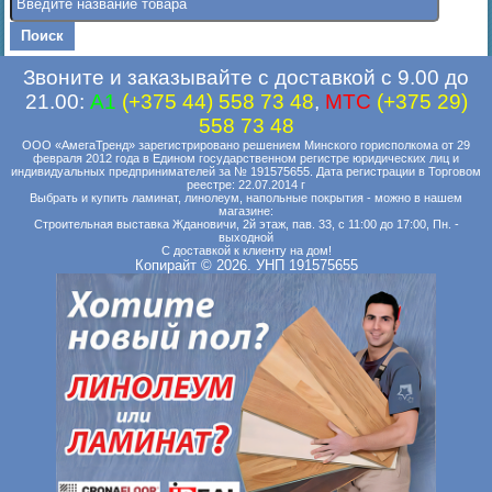
Звоните и заказывайте с доставкой с 9.00 до
21.00:
A1
(+375 44) 558 73 48
,
MTC
(+375 29)
558 73 48
ООО «АмегаТренд» зарегистрировано решением Минского горисполкома от 29
февраля 2012 года в Едином государственном регистре юридических лиц и
индивидуальных предпринимателей за № 191575655. Дата регистрации в Торговом
реестре: 22.07.2014 г
Выбрать и купить ламинат, линолеум, напольные покрытия - можно в нашем
магазине:
Строительная выставка Ждановичи, 2й этаж, пав. 33, с 11:00 до 17:00, Пн. -
выходной
С доставкой к клиенту на дом!
Копирайт © 2026. УНП 191575655