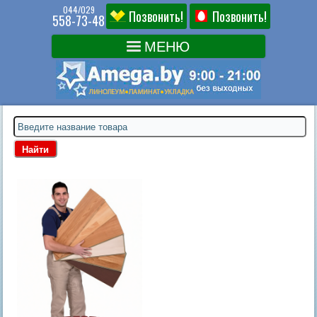
044/029
Позвонить!
Позвонить!
558-73-48