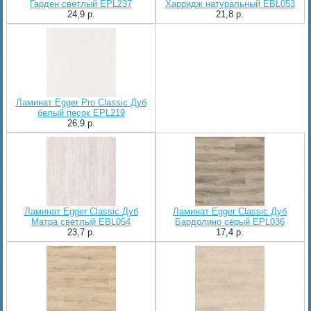
Гарден светлый EPL237
Харридж натуральный EBL053
24,9 p.
21,8 p.
Ламинат Egger Pro Classic Дуб
белый песок EPL219
26,9 p.
Ламинат Egger Classic Дуб
Ламинат Egger Classic Дуб
Матра светлый EBL054
Бардолино серый EPL036
23,7 p.
17,4 p.