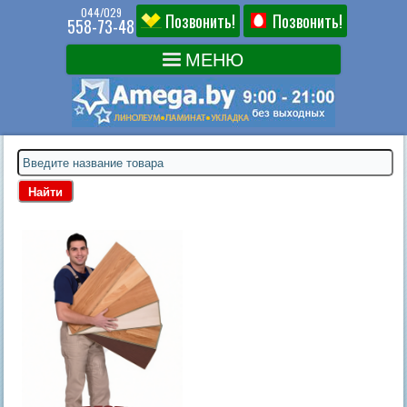
044/029
Позвонить!
Позвонить!
558-73-48