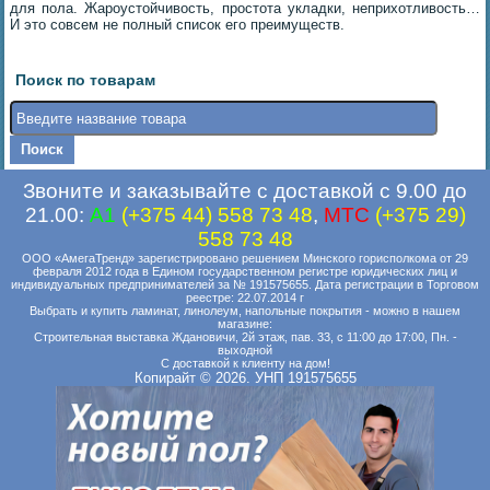
для пола. Жароустойчивость, простота укладки, неприхотливость…
И это совсем не полный список его преимуществ.
Поиск по товарам
Звоните и заказывайте с доставкой с 9.00 до
21.00:
A1
(+375 44) 558 73 48
,
MTC
(+375 29)
558 73 48
ООО «АмегаТренд» зарегистрировано решением Минского горисполкома от 29
февраля 2012 года в Едином государственном регистре юридических лиц и
индивидуальных предпринимателей за № 191575655. Дата регистрации в Торговом
реестре: 22.07.2014 г
Выбрать и купить ламинат, линолеум, напольные покрытия - можно в нашем
магазине:
Строительная выставка Ждановичи, 2й этаж, пав. 33, с 11:00 до 17:00, Пн. -
выходной
С доставкой к клиенту на дом!
Копирайт © 2026. УНП 191575655