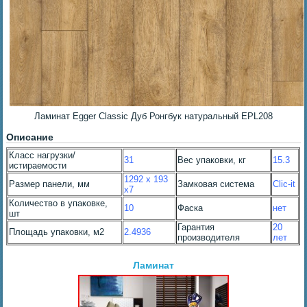
Ламинат Egger Classic Дуб Ронгбук натуральный EPL208
Описание
Класс нагрузки/
31
Вес упаковки, кг
15.3
истираемости
1292 x 193
Размер панели, мм
Замковая система
Clic-it
x7
Количество в упаковке,
10
Фаска
нет
шт
Гарантия
20
Площадь упаковки, м2
2.4936
производителя
лет
Ламинат