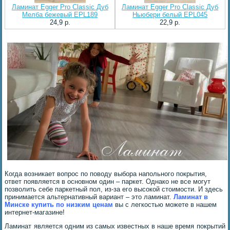
Ламинат Egger Pro Classic Дуб
Ламинат Egger Pro Classic Дуб
Мелба бежевый EPL189
Ньюбери белый EPL045
24,9 p.
22,9 p.
Когда возникает вопрос по поводу выбора напольного покрытия,
ответ появляется в основном один – паркет. Однако не все могут
позволить себе паркетный пол, из-за его высокой стоимости. И здесь
принимается альтернативный вариант – это ламинат.
Ламинат в
Минске
купить по
низким ценам
вы с легкостью можете в нашем
интернет-магазине!
Ламинат является одним из самых известных в наше время покрытий