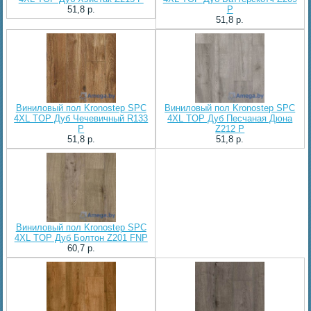
51,8 p.
P
51,8 p.
Виниловый пол Kronostep SPC
Виниловый пол Kronostep SPC
4XL TOP Дуб Чечевичный R133
4XL TOP Дуб Песчаная Дюна
P
Z212 P
51,8 p.
51,8 p.
Виниловый пол Kronostep SPC
4XL TOP Дуб Болтон Z201 FNP
60,7 p.