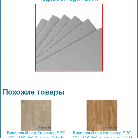
Похожие товары
Виниловый пол Kronostep SPC
Виниловый пол Kronostep SPC
4XL TOP Дуб Хэйстак Z215 P
4XL TOP Дуб Баттерскотч Z209