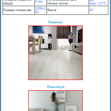
4 мм
общая
тёплых полов
макс.+27°С
1280х1
Размер планки мм.
Фаска
4V
92
Ламинат
Линолеум