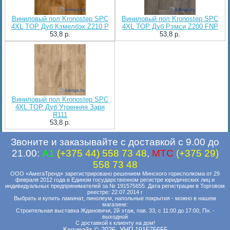
Виниловый пол Kronostep SPC
Виниловый пол Kronostep SPC
4XL TOP Дуб Кэмелбэк Z210 P
4XL TOP Дуб Рэмси Z200 FNP
53,8 p.
53,8 p.
Виниловый пол Kronostep SPC
4XL TOP Дуб Утренняя Заря
R111
53,8 p.
Звоните и заказывайте с доставкой с 9.00 до
21.00:
A1
(+375 44) 558 73 48
,
MTC
(+375 29)
558 73 48
ООО «АмегаТренд» зарегистрировано решением Минского горисполкома от 29
февраля 2012 года в Едином государственном регистре юридических лиц и
индивидуальных предпринимателей за № 191575655. Дата регистрации в Торговом
реестре: 22.07.2014 г
Выбрать и купить ламинат, линолеум, напольные покрытия - можно в нашем
магазине:
Строительная выставка Ждановичи, 2й этаж, пав. 33, с 11:00 до 17:00, Пн. -
выходной
С доставкой к клиенту на дом!
Копирайт © 2026. УНП 191575655