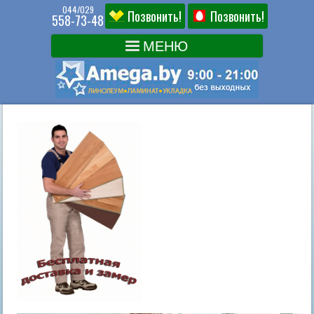
044/029
Позвонить!
Позвонить!
558-73-48