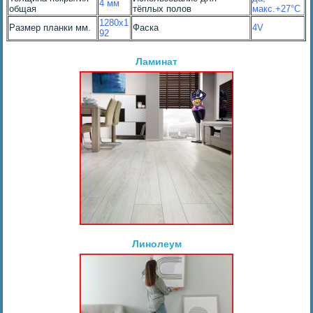
4 мм
общая
тёплых полов
макс.+27°С
1280х1
Размер планки мм.
Фаска
4V
92
Ламинат
Линолеум