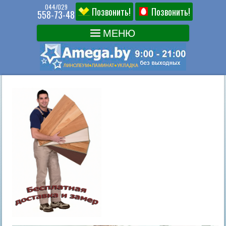
044/029
Позвонить!
Позвонить!
558-73-48