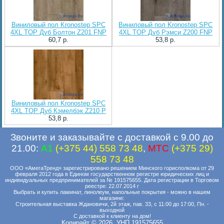
Виниловый пол Kronostep SPC
Виниловый пол Kronostep SPC
4XL TOP Дуб Болтон Z201 FNP
4XL TOP Дуб Рэмси Z200 FNP
60,7 p.
53,8 p.
Виниловый пол Kronostep SPC
4XL TOP Дуб Кэмелбэк Z210 P
53,8 p.
Звоните и заказывайте с доставкой с 9.00 до
21.00:
A1
(+375 44) 558 73 48
,
MTC
(+375 29)
558 73 48
ООО «АмегаТренд» зарегистрировано решением Минского горисполкома от 29
февраля 2012 года в Едином государственном регистре юридических лиц и
индивидуальных предпринимателей за № 191575655. Дата регистрации в Торговом
реестре: 22.07.2014 г
Выбрать и купить ламинат, линолеум, напольные покрытия - можно в нашем
магазине:
Строительная выставка Ждановичи, 2й этаж, пав. 33, с 11:00 до 17:00, Пн. -
выходной
С доставкой к клиенту на дом!
Копирайт © 2026. УНП 191575655