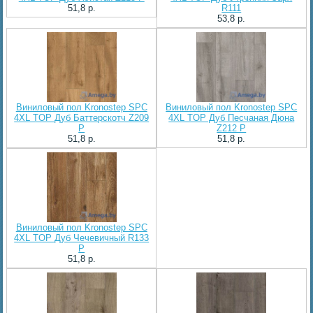
51,8 p.
R111
53,8 p.
Виниловый пол Kronostep SPC
Виниловый пол Kronostep SPC
4XL TOP Дуб Баттерскотч Z209
4XL TOP Дуб Песчаная Дюна
P
Z212 P
51,8 p.
51,8 p.
Виниловый пол Kronostep SPC
4XL TOP Дуб Чечевичный R133
P
51,8 p.