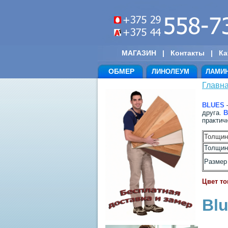
МАГАЗИН
|
Контакты
|
Ка
ОБМЕР
ЛИНОЛЕУМ
ЛАМИ
Главн
BLUES
–
друга.
B
практич
Толщин
Толщин
Размер 
Цвет то
Blu