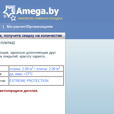
|
Б/н расчет/Организациям
-плитка)
ующие, идеально дополняющие друг
 покрытий: красоту паркета,
2
2
планка: 2.09 м
/ плитка: 2.09 м
в
да, макс.+27°С
ытие
EXTREME PROTECTION
цветопередачи дисплея.