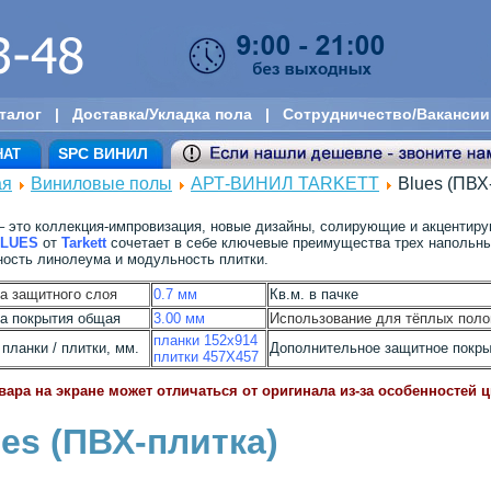
талог
|
Доставка/Укладка пола
|
Сотрудничество/Вакансии
SPC ВИНИЛ
НАТ
ая
Виниловые полы
АРТ-ВИНИЛ TARKETT
Blues (ПВХ
 это коллекция-импровизация, новые дизайны, солирующие и акцентир
LUES
от
Tarkett
сочетает в себе ключевые преимущества трех напольных
ность линолеума и модульность плитки.
а защитного слоя
0.7 мм
Кв.м. в пачке
а покрытия общая
3.00 мм
Использование для тёплых поло
планки 152х914
планки / плитки, мм.
Дополнительное защитное покр
плитки 457X457
вара на экране может отличаться от оригинала из-за особенностей 
es (ПВХ-плитка)